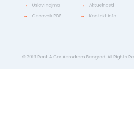
→
Uslovi najma
→
Aktuelnosti
→
Cenovnik PDF
→
Kontakt info
© 2019 Rent A Car Aerodrom Beograd. All Rights R