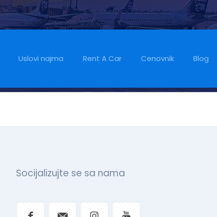
Uslovi najma
Rent A Car
Cenovnik
Blog
Socijalizujte se sa nama