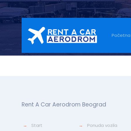
Web Stroj
Početna
Rent A Car Aerodrom Beograd
→
Start
→
Ponuda vozila